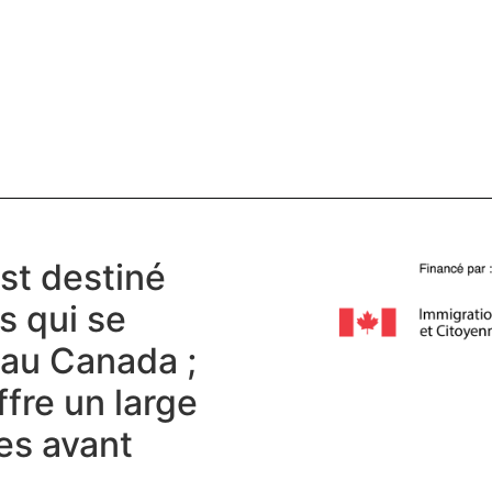
st destiné
s qui se
r au Canada ;
ffre un large
es avant