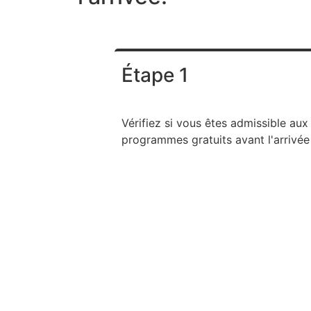
Étape 1
Vérifiez si vous êtes admissible aux
programmes gratuits avant l'arrivée
en répondant à trois questions.
PreArrivalCanada.ca et tous les
programmes disponibles pour
l'inscription sont financés par
Immigration, Réfugiés et Citoyenne
Canada.