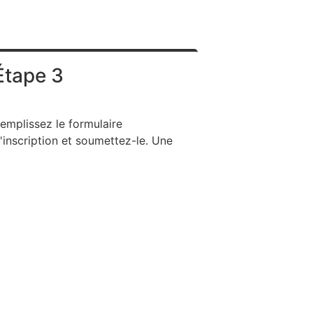
Étape 3
emplissez le formulaire
'inscription et soumettez-le. Une
ois que nous aurons reçu votre
ormulaire d'inscription, vous
ommencerez à recevoir les services
vant l'arrivée des programmes que
ous avez sélectionnés. Ces
rogrammes vous contacteront par
otre méthode de contact préférée.