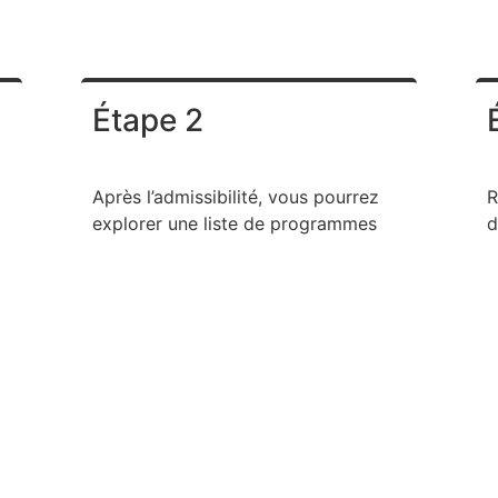
Étape 2
Après l’admissibilité, vous pourrez
R
explorer une liste de programmes
d
nationaux financés par le
f
gouvernement avant l'arrivée. Vous
f
pouvez sélectionner autant de
c
programmes auxquels vous ou votre
a
té
famille souhaitez vous inscrire.
v
p
v