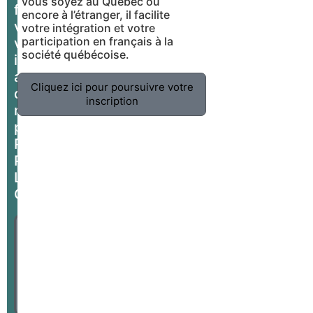
vous soyez au Québec ou
français,
encore à l’étranger, il facilite
veuillez-
votre intégration et votre
participation en français à la
vous
société québécoise.
inscrire
auprès
Cliquez ici pour poursuivre votre
de
inscription
notre
partenaire
Planifier
Pour
Le
Canada.
Cliquez
ici pour
visiter
Planifier
Pour Le
Canada