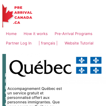
Home
How it works
Pre-Arrival Programs
Partner Log In
| français |
Website Tutorial
Pour
les
programmes
Accompagnement Québec est
et
un service gratuit et
services
personnalisé offert aux
personnes immigrantes. Que
en