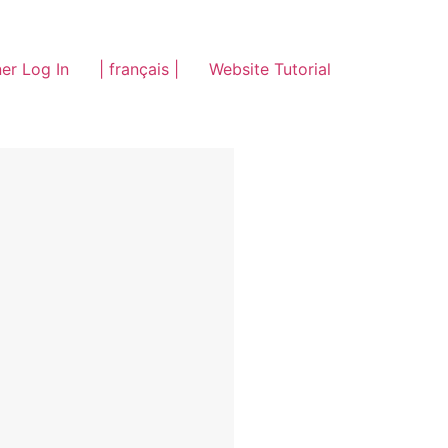
er Log In
| français |
Website Tutorial